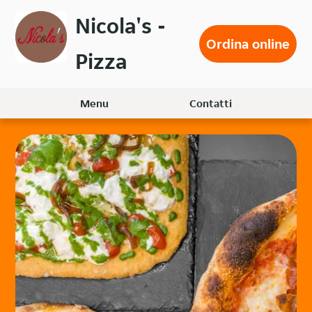
Passa
Nicola's -
al
Ordina online
contenuto
Pizza
principale
Menu
Contatti